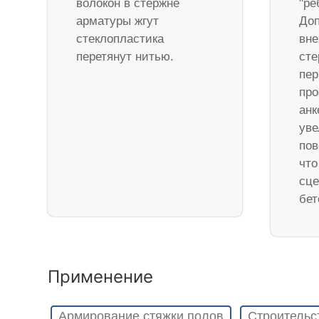
волокон в стержне
"ре
арматуры жгут
Доп
стеклопластика
вне
перетянут нитью.
ст
пер
про
анк
уве
пов
что
сце
бет
Применение
Армирование стяжки полов
Строительс