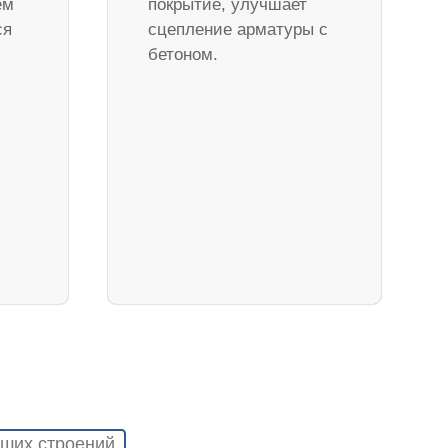
ем
покрытие, улучшает
ся
сцепление арматуры с
бетоном.
ших строений