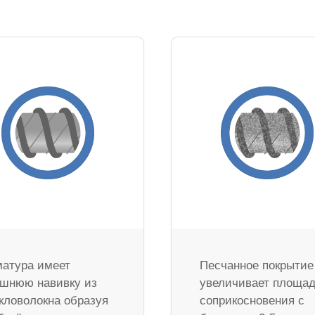
атура имеет
Песчанное покрытие
шнюю навивку из
увеличивает площа
кловолокна образуя
соприкосновения с