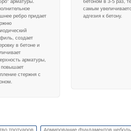
бро" арматуры.
бетоном в 3-5 раз, т
олнительное
самым увеличивает
шнее ребро придает
адгезия к бетону.
ержню
иодический
филь, создает
еровку в бетоне и
личивает
ерхность арматуры,
 повышает
пление стержня с
оном.
тво тротуаров
Армирование фундаментов неболь