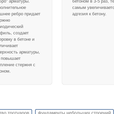
бро" арматуры.
бетоном в 3-5 раз, т
олнительное
самым увеличивает
шнее ребро придает
адгезия к бетону.
ержню
иодический
филь, создает
еровку в бетоне и
личивает
ерхность арматуры,
 повышает
пление стержня с
оном.
тво тротуаров
Фундаменты небольших строений