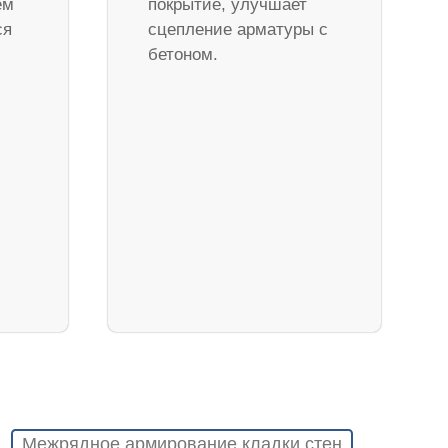
ем
покрытие, улучшает
ся
сцепление арматуры с
бетоном.
Межрядное армирование кладки стен