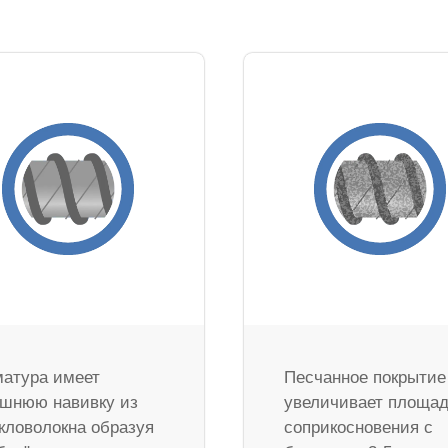
атура имеет
Песчанное покрытие
шнюю навивку из
увеличивает площа
кловолокна образуя
соприкосновения с