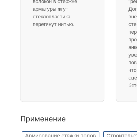
волокон в стержне
"ре
арматуры жгут
Доп
стеклопластика
вне
перетянут нитью.
ст
пер
про
анк
уве
пов
что
сце
бет
Применение
Армирование стяжки полов
Строительс