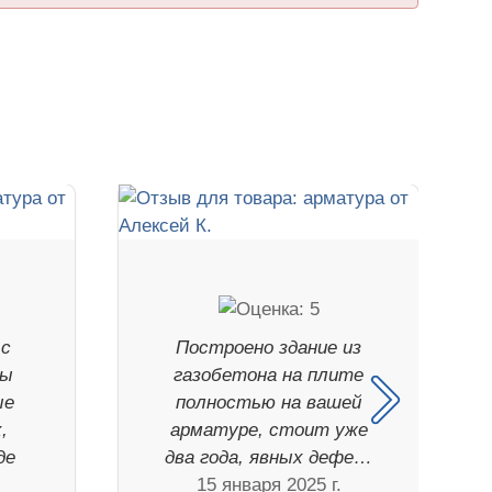
 с
Построено здание из
ры
газобетона на плите
ые
полностью на вашей
,
арматуре, стоит уже
де
два года, явных дефе…
15 января 2025 г.