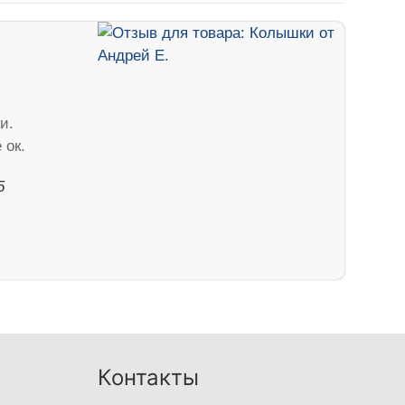
и.
 ок.
5
Контакты