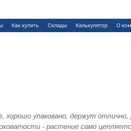
ы
Как купить
Склады
Калькулятор
О ко
е, хорошо упаковано, держут отлично,
роховатости - растение само цепляется